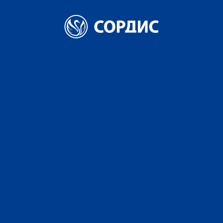
Главная
Коктейли
Бомбей
Бомбей