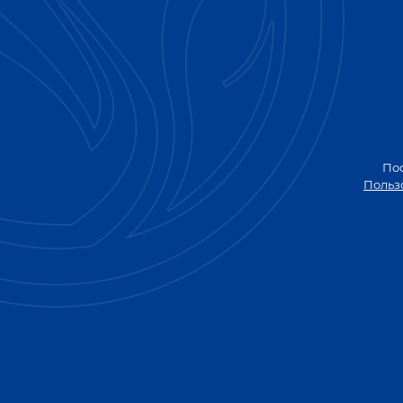
История производства коньков на заводе компа
предприятия позволил нам предложить ценител
Сбалансированный, гармоничный и узнаваемый вк
закупаемые во Франции и Казахстане.
Каталог коньяка в ассо
По
Польз
Чтобы порадовать приверженцев многообразия от
солнечного напитка:
Коньяк пятилетний «Пять звездочек». Изготов
многогранным сбалансированным букетом.
Коньяк трехлетний «Три звездочки». Хорошо з
для коньяков трехлетней выдержки вкусом и а
Коньяк пятилетний «Французский стандарт». 
ванили.