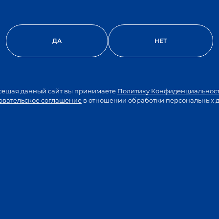
нии СОРДИС насчитывает более 20 лет. Многолетни
ям крепких напитков линейку высококачественных 
ус этих продуктов во многом обязан тому, что их 
ДА
НЕТ
ртименте
сещая данный сайт вы принимаете
Политику Конфиденциальнос
овательское соглашение
в отношении обработки персональных 
тенков вкуса и аромата коньяка, в ассортименте б
лен на основе высококачественных дистиллятов из в
ЧИТАТЬ ПОЛНОСТЬЮ
накомый потребителям «ветеран» продукции завода.
роматом.
Мягкий и ароматный продукт, который порадует цен