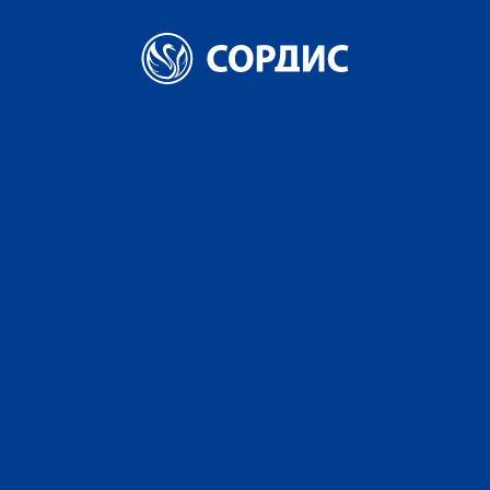
БРЕНДЫ
О КОМПАНИИ
НОВОСТИ
КАРЬЕРА
КОНТАКТЫ
Главная
Портфель брендов
Коньяк
Коньяк