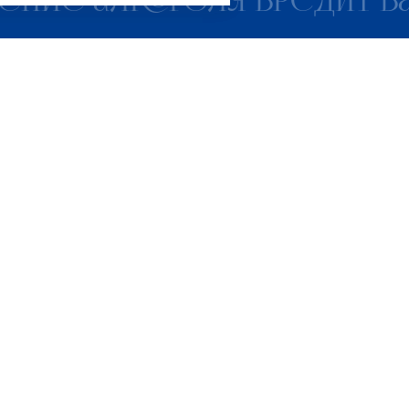
ение алкоголя вредит 
БРЕНДЫ
КОМПАНИЯ
SECRETARY@S
АРЬЕРА
НОВОСТИ
ОКТЕЙЛИ
АРТНЕРАМ
ОНТАКТЫ
Россия, г. Нижний Новгор
ул. Федосеенко, 47
олитика конфиденциальности
Пользовательское соглашение