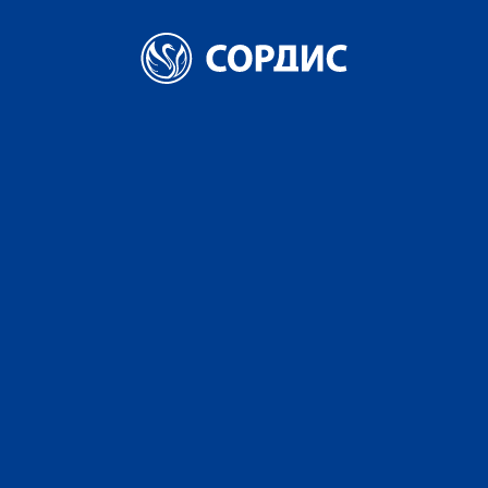
Главная
Экспорт
Экспорт
Сордис активно развивает
экспортное направление
Компания поставляет свою продукцию на рынки:
Белоруссии, Туркменистана, Казахстана, Грузии,
Армении, Индии, Китая, Турции, Вьетнама.