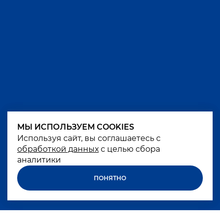
МЫ ИСПОЛЬЗУЕМ COOKIES
МЫ ИСПОЛЬЗУЕМ COOKIES
Используя сайт, вы соглашаетесь с
Используя сайт, вы соглашаетесь с
обработкой данных
обработкой данных
с целью сбора
с целью сбора
аналитики
аналитики
ПОНЯТНО
ПОНЯТНО
Чрезмерное употребление алкоголя вредит
вашему здоровью