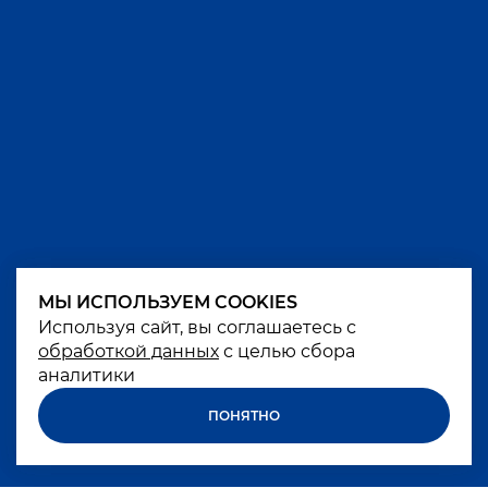
МЫ ИСПОЛЬЗУЕМ COOKIES
МЫ ИСПОЛЬЗУЕМ COOKIES
Используя сайт, вы соглашаетесь с
Используя сайт, вы соглашаетесь с
обработкой данных
обработкой данных
с целью сбора
с целью сбора
аналитики
аналитики
ПОНЯТНО
ПОНЯТНО
Чрезмерное употребление алкоголя вредит
вашему здоровью