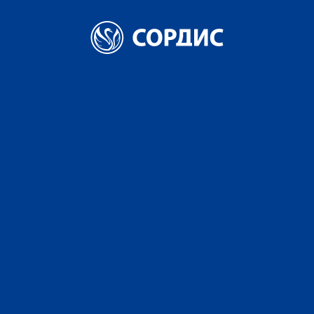
Главная
Розничным клиентам
Розничным клиентам
Мы создаем
высококачественный
натуральный продукт.
Честно. С
любовью. Как для себя.
Вы можете приобрести нашу продукцию в
национальных и мировых торговых сетях в вашем
городе. А также в нашей сети магазинов.