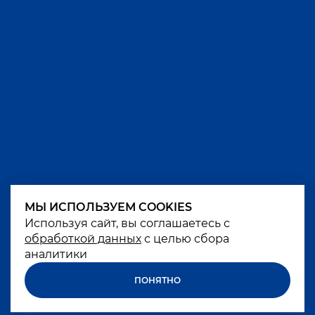
МЫ ИСПОЛЬЗУЕМ COOKIES
МЫ ИСПОЛЬЗУЕМ COOKIES
Используя сайт, вы соглашаетесь с
Используя сайт, вы соглашаетесь с
обработкой данных
обработкой данных
с целью сбора
с целью сбора
аналитики
аналитики
ПОНЯТНО
ПОНЯТНО
Чрезмерное употребление алкоголя вредит
вашему здоровью