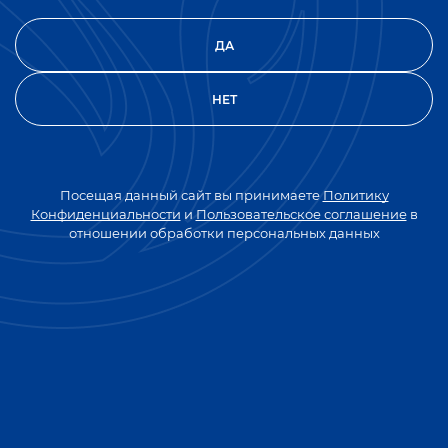
ДА
НЕТ
Серебряная медаль
Серебряная медаль
Золотая меда
“Дегустационный
на конкурсе “Лучший
Дегустаци
конкурс” выставки
продукт” выставки
конкурса в
“ПРОДЭКСПО” 2024
“ПРОДЭКСПО” 2024
“ПРОДЭКСПО
Посещая данный сайт вы принимаете
Политику
Конфиденциальности
и
Пользовательское соглашение
в
отношении обработки персональных данных