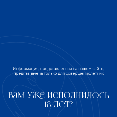
Информация, представленная на нашем сайте,
предназначена только для совершеннолетних
Коньяк пятилетний "СТАРИННЫЙ" обладает сложным и
многогранным вкусом, его может подчеркнуть
"Цветаевский пирог" со сладкой и слегка кислой
начинкой.
Вам уже исполнилось
Награды
18 лет?