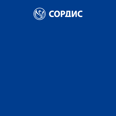
Главная
Портфель брендов
Коньяк
Старинный
Коньяк пятилетний "СТАРИННЫЙ"
Коньяк пятилетний
"СТАРИННЫЙ"
АЛКОГОЛЬ 40%
Благодаря бережному отношению к технологии,
рецептуре и, в то же время, смелому инновационному
подходу к созданию коньяков, компании «СОРДИС»
удалось воссоздать напиток, будоражащий кровь.