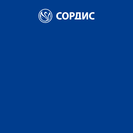
Главная
Новости
Компания "СОРДИС" приняла участие в «XXVIII
ДЕГУСТАЦИОННОМ КОНКУРСЕ на Международной выставке
«ПРОДЭКСПО 2026».
Компания "СОРДИС"
приняла участие в
«XXVIII
ДЕГУСТАЦИОННОМ
КОНКУРСЕ на
Международной