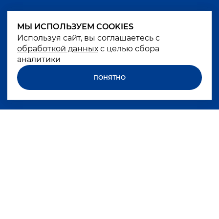
МЫ ИСПОЛЬЗУЕМ COOKIES
МЫ ИСПОЛЬЗУЕМ COOKIES
Используя сайт, вы соглашаетесь с
Используя сайт, вы соглашаетесь с
обработкой данных
обработкой данных
с целью сбора
с целью сбора
аналитики
аналитики
ПОНЯТНО
ПОНЯТНО
Чрезмерное употребление алкоголя вредит
вашему здоровью
БРЕНДЫ
КОМПАНИЯ
КАРЬЕРА
НОВОСТИ
КОКТЕЙЛИ