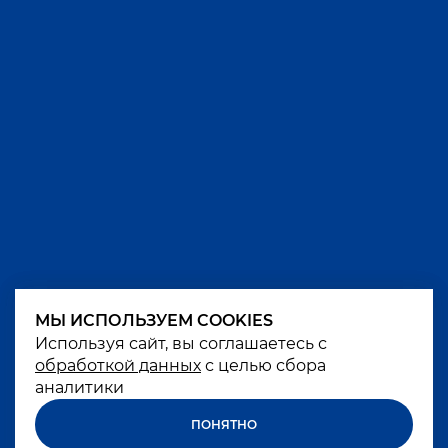
МЫ ИСПОЛЬЗУЕМ COOKIES
МЫ ИСПОЛЬЗУЕМ COOKIES
Используя сайт, вы соглашаетесь с
Используя сайт, вы соглашаетесь с
обработкой данных
обработкой данных
с целью сбора
с целью сбора
аналитики
аналитики
ПОНЯТНО
ПОНЯТНО
Чрезмерное употребление алкоголя вредит