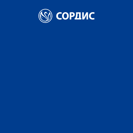
Главная
Новости
Компания «СОРДИС» получила свидетельство НМПТ «Русская
водка»
Компания «СОРДИС»
получила
свидетельство НМПТ
«Русская водка»
19 МАРТА 2021
ПОДЕЛИТЬСЯ