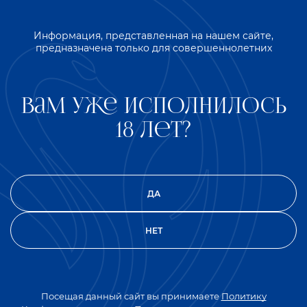
указание на географическое место происхождения
товара подчеркнет принадлежность водки «Русское
Информация, представленная на нашем сайте,
серебро» к России. На зарубежном рынке спрос на
предназначена только для совершеннолетних
крепкие алкогольные напитки из России приобретает
с каждым годом все большую популярность, и мы
надеемся, что свидетельство Роспатента укрепит
Вам уже исполнилось
конкурентные преимущества нижегородской водки на
внешних рынках.
18 лет?
Фотогалерея
ДА
НЕТ
Посещая данный сайт вы принимаете
Политику