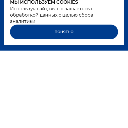
МЫ ИСПОЛЬЗУЕМ COOKIES
МЫ ИСПОЛЬЗУЕМ COOKIES
Используя сайт, вы соглашаетесь с
Используя сайт, вы соглашаетесь с
обработкой данных
обработкой данных
с целью сбора
с целью сбора
аналитики
аналитики
ПОНЯТНО
ПОНЯТНО
Чрезмерное употребление алкоголя вредит
вашему здоровью
БРЕНДЫ
КОМПАНИЯ
КАРЬЕРА
НОВОСТИ
КОКТЕЙЛИ
ПАРТНЕРАМ
КОНТАКТЫ