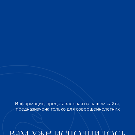
продолжительного периода стагнации. Российский
потребитель все больше и больше проявляет интерес
к «вкусовому» крепкому алкоголю, отдавая ему
предпочтения относительно традиционного
российского напитка - водке. Многие покупатели
относят данные продукты к премиальному сегменту,
чему во многом способствует использование
российскими производителями качественного
натурального сырья при их производстве.
Настойка полусладкая CAMPOBAY.
«SPICY ORANGE» -
по версии журнала "Спиртные напитки"
вошла в
ТОП-10 самых лучших новинок в сегменте настоек,
ликеров, бальзамов и биттеров российского
Информация, представленная на нашем сайте,
производства.
предназначена только для совершеннолетних
Фотогалерея
Вам уже исполнилось