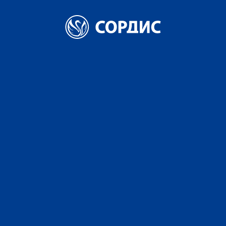
Главная
Новости
CAMPOBAY SPICY ORANGE - в ТОП-10 самых лучших новинок в
сегменте настоек, ликеров и биттеров российского производства
CAMPOBAY SPICY
ORANGE - в ТОП-10
самых лучших
новинок в сегменте
настоек, ликеров и
биттеров