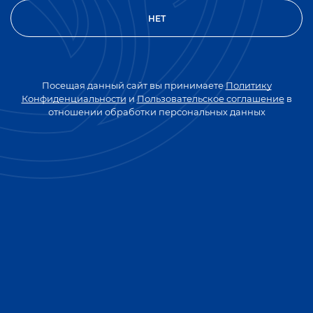
Выпить обе рюмки в любой очередности.
НЕТ
Посещая данный сайт вы принимаете
Политику
Конфиденциальности
и
Пользовательское соглашение
в
отношении обработки персональных данных
КОНЬЯК "ТРИ ЗВЕЗДОЧКИ"
40% об./
0,1 л.
0,25 л.
0,5 л.