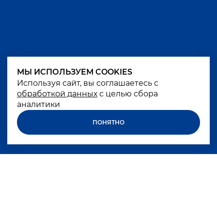
МЫ ИСПОЛЬЗУЕМ COOKIES
МЫ ИСПОЛЬЗУЕМ COOKIES
Используя сайт, вы соглашаетесь с
Используя сайт, вы соглашаетесь с
обработкой данных
обработкой данных
с целью сбора
с целью сбора
аналитики
аналитики
ПОНЯТНО
ПОНЯТНО
Чрезмерное употребление алкоголя вредит
вашему здоровью