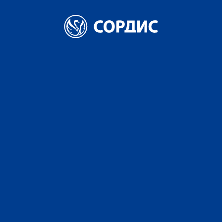
Главная
Коктейли
Манго Серж
Манго Серж