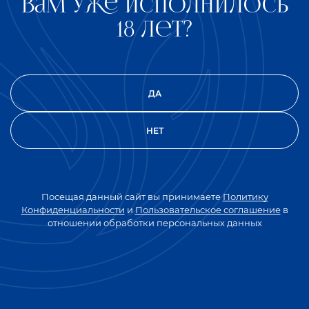
Вам уже исполнилось
18 лет?
ДА
НЕТ
Посещая данный сайт вы принимаете
Политику
Водка «ОКОЛИЦА СЕЛА ОРИГИНАЛЬНАЯ» станет
Конфиденциальности
и
Пользовательское соглашение
в
прекрасным дополнением праздничного стола и
отношении обработки персональных данных
отличным спутником тёплых посиделок с друзьями или
семьёй, погружая вас в атмосферу спокойствия и
доброты русской глубинки.
Откройте для себя уют и душевность настоящей
русской водки «ОКОЛИЦА СЕЛА ОРИГИНАЛЬНАЯ». И