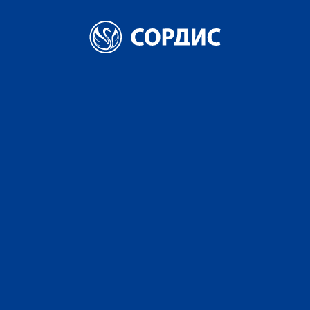
Главная
Портфель брендов
Водка
Околица села
ВОДКА «ОКОЛИЦА СЕЛА ОРИГИНАЛЬНАЯ»
ВОДКА «ОКОЛИЦА СЕЛА
ОРИГИНАЛЬНАЯ»
АЛКОГОЛЬ 40%
Водка «ОКОЛИЦА СЕЛА ОРИГИНАЛЬНАЯ» - напиток,
вдохновленный первозданной природой и народными
традициями!
Берёза, символ русской природы, известна не только