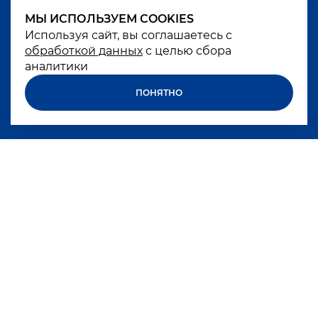
МЫ ИСПОЛЬЗУЕМ COOKIES
МЫ ИСПОЛЬЗУЕМ COOKIES
Используя сайт, вы соглашаетесь с
Используя сайт, вы соглашаетесь с
обработкой данных
обработкой данных
с целью сбора
с целью сбора
аналитики
аналитики
ПОНЯТНО
ПОНЯТНО
Чрезмерное употребление алкоголя вредит
вашему здоровью
БРЕНДЫ
КОМПАНИЯ
КАРЬЕРА
НОВОСТИ
КОКТЕЙЛИ
ПАРТНЕРАМ
КОНТАКТЫ