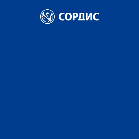
Главная
Новости
Теперь SORDIS еще ближе к вашему дому
Теперь SORDIS еще
ближе к вашему
дому
7 СЕНТЯБРЯ 2018
ПОДЕЛИТЬСЯ