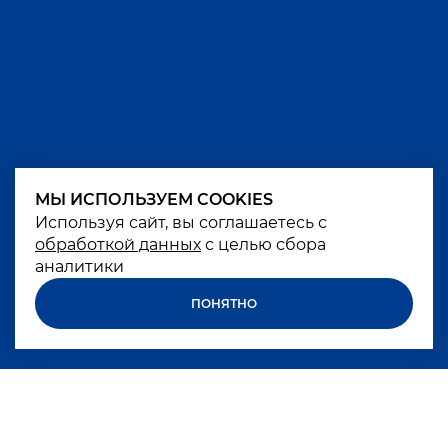
МЫ ИСПОЛЬЗУЕМ COOKIES
МЫ ИСПОЛЬЗУЕМ COOKIES
Используя сайт, вы соглашаетесь с
Используя сайт, вы соглашаетесь с
обработкой данных
обработкой данных
с целью сбора
с целью сбора
аналитики
аналитики
ПОНЯТНО
ПОНЯТНО
Чрезмерное употребление алкоголя вредит
вашему здоровью