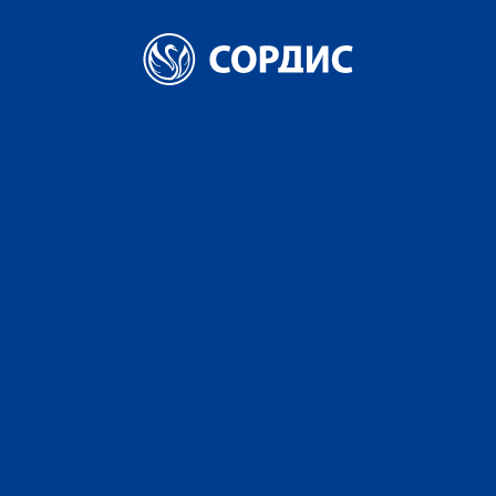
Главная
Новости
С Новым годом и Рождеством!
С Новым годом и
Рождеством!
28 ДЕКАБРЯ 2022
ПОДЕЛИТЬСЯ