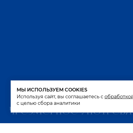
МЫ ИСПОЛЬЗУЕМ COOKIES
МЫ ИСПОЛЬЗУЕМ COOKIES
Используя сайт, вы соглашаетесь с
Используя сайт, вы соглашаетесь с
обработко
обработко
с целью сбора аналитики
с целью сбора аналитики
Чрезмерное употребл