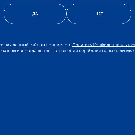
ных теплых дней. Она обладает очень красивым, на
алансированным вкусом, в котором сладость малин
ДА
НЕТ
сещая данный сайт вы принимаете
Политику Конфиденциальнос
овательское соглашение
в отношении обработки персональных 
Фотогалерея