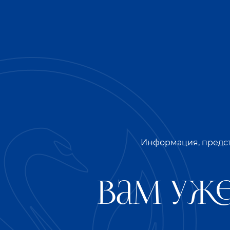
Сочетание лучших традиций и новейших 
атрибуты всех продуктов линейки сладк
Новая внешность формирует образ сладки
Рестайлинг коснулся всей линейки сладк
того, чтобы подчеркнуть прихотливую иг
детализации.
Информация, предст
При этом крайне важно отметить, что «С
концепции позиционирования продукта. 
Вам уже
Линейка сладких настоек «Сордис» не то
и уже завоевавшим сердца покупателей в
позиция для тех, кто соскучился по ярк