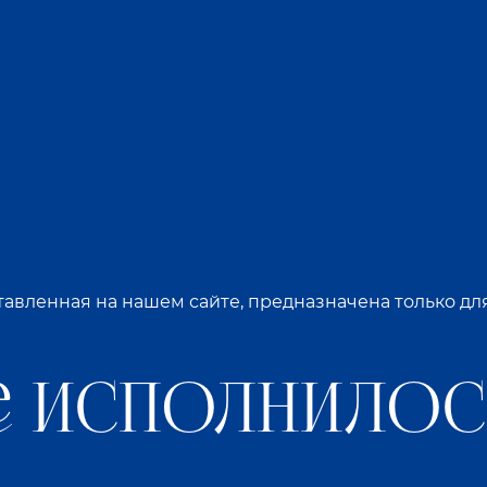
технологий, безупречный вкус и внешний вид, натур
их настоек, и проведенный рестайлинг успешно под
х настоек как единства традиционного натуральног
их настоек. Была выбрана новая форма бутылки: из
ру ярких цветов ягодных настоек. Дизайн этикетки с
авленная на нашем сайте, предназначена только д
ордис» не изменил как главным принципам производс
Состав настоек остался абсолютно натуральным!
 исполнилось
лько обновила внешний вид, но и пополнилась ново
идам этой продукции прибавилась новая оригинальн
им цветам и летним ароматам. Сладкая настойка «Ма