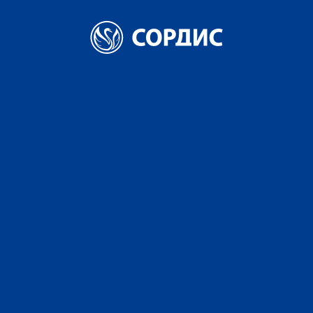
БРЕНДЫ
О КОМПАНИИ
НОВОСТИ
КАРЬЕРА
КОНТАКТЫ
сти
Компания «СОРДИС» - представляет обновленную линейку сл
26 МАРТА 2021
ПОДЕЛИТЬСЯ
ания «СОРД
вляет обн