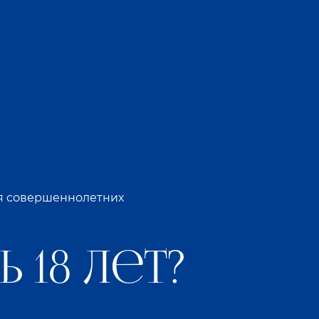
альный состав – это незыблемые
черкнул все конкурентные преимущества.
о вкуса и современного дизайна.
ящные стройные грани будто созданы для
тал чище, избавившись от излишней
ля совершеннолетних
тва своей продукции, так и основной
 18 лет?
й, уникальной позицией. К существующим
ая настойка – «Малина с имбирем». Эта
лина с имбирем» способна перенести