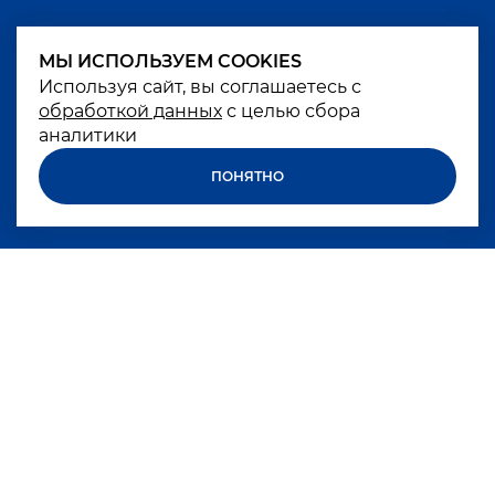
МЫ ИСПОЛЬЗУЕМ COOKIES
МЫ ИСПОЛЬЗУЕМ COOKIES
Используя сайт, вы соглашаетесь с
Используя сайт, вы соглашаетесь с
обработкой данных
обработкой данных
с целью сбора
с целью сбора
аналитики
аналитики
ПОНЯТНО
ПОНЯТНО
Чрезмерное употребление алкоголя вредит
вашему здоровью
БРЕНДЫ
КОМПАНИЯ
КАРЬЕРА
НОВОСТИ
КОКТЕЙЛИ