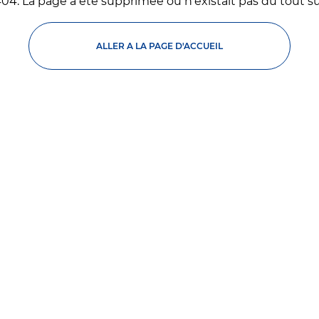
04. La page a ete supprimee ou n'existait pas du tout sur
ALLER A LA PAGE D'ACCUEIL