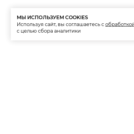
МЫ ИСПОЛЬЗУЕМ COOKIES
МЫ ИСПОЛЬЗУЕМ COOKIES
Используя сайт, вы соглашаетесь с
Используя сайт, вы соглашаетесь с
обработко
обработко
с целью сбора аналитики
с целью сбора аналитики
К
К
П
К