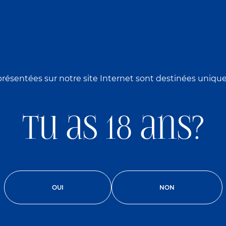
présentées sur notre site Internet sont destinées uniq
Tu as 18 ans?
e non tro
OUI
NON