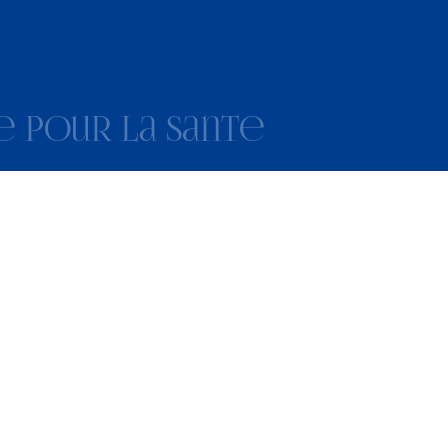
 pour la sante
ORDIS.RU
од,