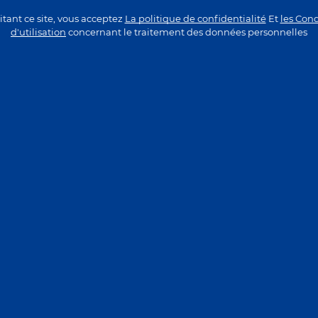
04. La page a ete supprimee ou n'existait pas du tout sur
itant ce site, vous acceptez
La politique de confidentialité
Et
les Cond
d'utilisation
concernant le traitement des données personnelles
ALLER A LA PAGE D'ACCUEIL