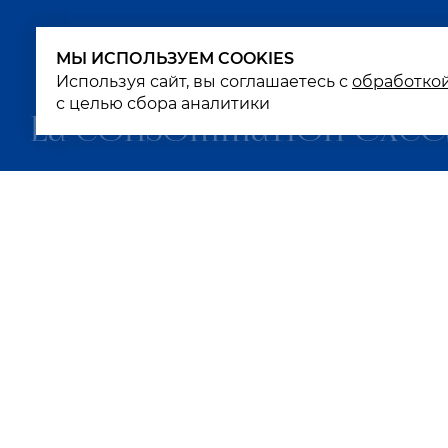
МЫ ИСПОЛЬЗУЕМ COOKIES
МЫ ИСПОЛЬЗУЕМ COOKIES
Используя сайт, вы соглашаетесь с
Используя сайт, вы соглашаетесь с
обработко
обработко
с целью сбора аналитики
с целью сбора аналитики
La consommation exces
К
К
П
К