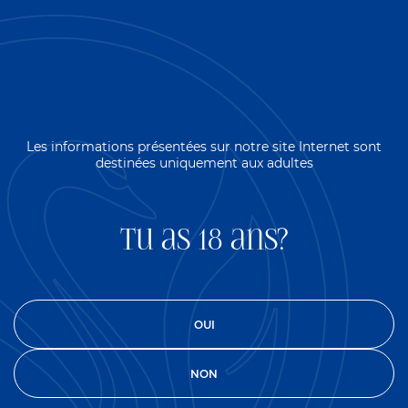
Les informations présentées sur notre site Internet sont
destinées uniquement aux adultes
Tu as 18 ans?
OUI
Page non trouvee
Erreur 404. La page a ete supprimee ou n'existait pas du
NON
tout sur le site.