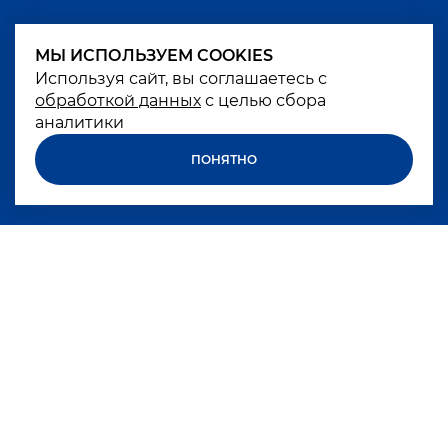
МЫ ИСПОЛЬЗУЕМ COOKIES
МЫ ИСПОЛЬЗУЕМ COOKIES
Используя сайт, вы соглашаетесь с
Используя сайт, вы соглашаетесь с
обработкой данных
обработкой данных
с целью сбора
с целью сбора
аналитики
аналитики
ПОНЯТНО
ПОНЯТНО
Excessive alcohol consumption is harmful to
your health
БРЕНДЫ
КОМПАНИЯ
КАРЬЕРА
НОВОСТИ
КОКТЕЙЛИ