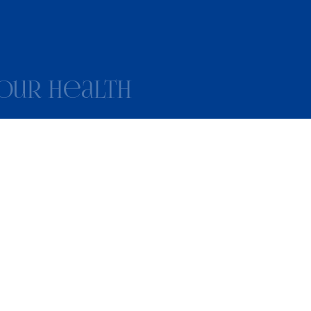
our health
ORDIS.RU
од,