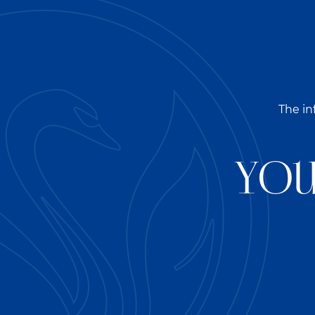
ALL VACANCIES
The in
ЮРИСКОНСУЛЬТ
ОФИС
You
Пятидневная рабочая неделя