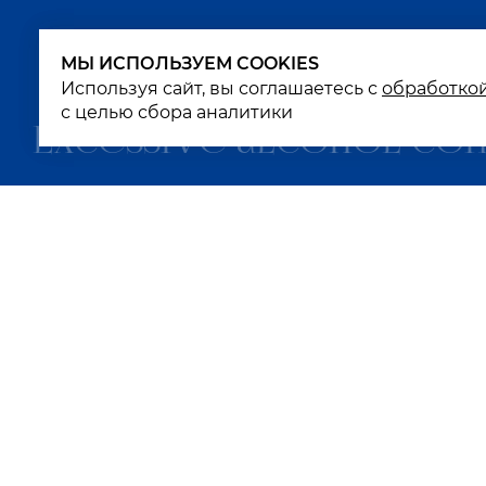
МЫ ИСПОЛЬЗУЕМ COOKIES
МЫ ИСПОЛЬЗУЕМ COOKIES
Используя сайт, вы соглашаетесь с
Используя сайт, вы соглашаетесь с
обработко
обработко
с целью сбора аналитики
с целью сбора аналитики
Excessive alcohol con
К
К
П
К