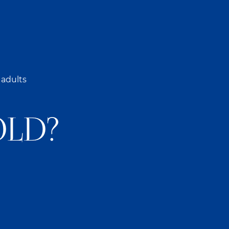
ЕХ
СКЛАД
 adults
ЫЧЕТА НДФЛ): 104 ТЫС. РУБ.;
old?