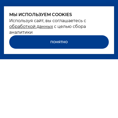
МЫ ИСПОЛЬЗУЕМ COOKIES
МЫ ИСПОЛЬЗУЕМ COOKIES
Используя сайт, вы соглашаетесь с
Используя сайт, вы соглашаетесь с
обработкой данных
обработкой данных
с целью сбора
с целью сбора
аналитики
аналитики
ПОНЯТНО
ПОНЯТНО
Excessive alcohol consumption is harmful to
your health
БРЕНДЫ
КОМПАНИЯ
КАРЬЕРА
НОВОСТИ
КОКТЕЙЛИ