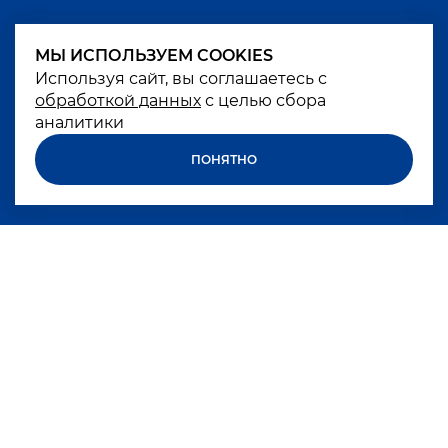
МЫ ИСПОЛЬЗУЕМ COOKIES
МЫ ИСПОЛЬЗУЕМ COOKIES
Используя сайт, вы соглашаетесь с
Используя сайт, вы соглашаетесь с
обработкой данных
обработкой данных
с целью сбора
с целью сбора
аналитики
аналитики
ПОНЯТНО
ПОНЯТНО
Excessive alcohol consumption is harmful to
your health
БРЕНДЫ
КОМПАНИЯ
КАРЬЕРА
НОВОСТИ
КОКТЕЙЛИ