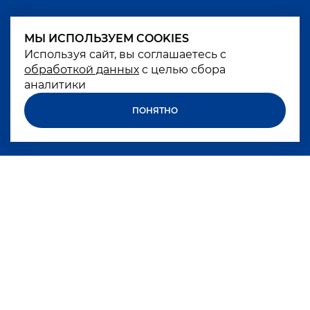
МЫ ИСПОЛЬЗУЕМ COOKIES
МЫ ИСПОЛЬЗУЕМ COOKIES
Используя сайт, вы соглашаетесь с
Используя сайт, вы соглашаетесь с
обработкой данных
обработкой данных
с целью сбора
с целью сбора
аналитики
аналитики
ПОНЯТНО
ПОНЯТНО
Excessive alcohol consumption is harmful to
your health
БРЕНДЫ
КОМПАНИЯ
КАРЬЕРА
НОВОСТИ
КОКТЕЙЛИ